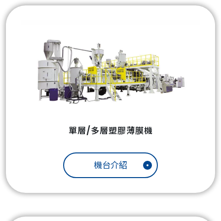
單層/多層塑膠薄膜機
機台介紹