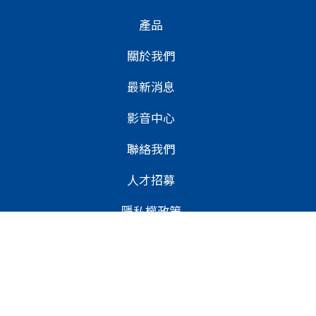
產品
關於我們
最新消息
影音中心
聯絡我們
我們使用cookie來提供我們的服務。 使用本網站即表
人才招募
示您同意。
同意
更多資訊
隱私權政策
使用者條款
© 2026 鳳記國際機械股份有限公司
Designed By
商積全網行銷
#塑膠押出機械設備製造商
#中空成型機
#吹袋機
#薄膜機
#板材機